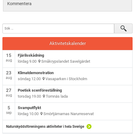
Kommentera
Aktivitetskalender
15
Fjärilsskådning
aug
lördag 9.00
Småkrypslandet Savelgärdet
23
Klimatdemonstration
aug
söndag 12.00
Vasaparken i Stockholm
27
Poetisk scenföreställning
aug
torsdag 19.00
Tomnäs lada
5
Svamputflykt
sep
lördag 10.00
Smörtjärnarnas Narurreservat
Naturskyddsföreningens aktiviteter i hela Sverige