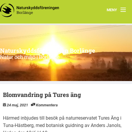
MENY
Hem
Om Föreningen
Naturskyddsföreningen Borlänge
Nätverk
Natur och miljö i Borlänge
Blomvandring på Tures äng
24 maj, 2021
Kommentera
Härmed inbjudes till besök på naturreservatet Tures Äng i
Tuna-Hästberg, med botanisk guidning av Anders Janols,